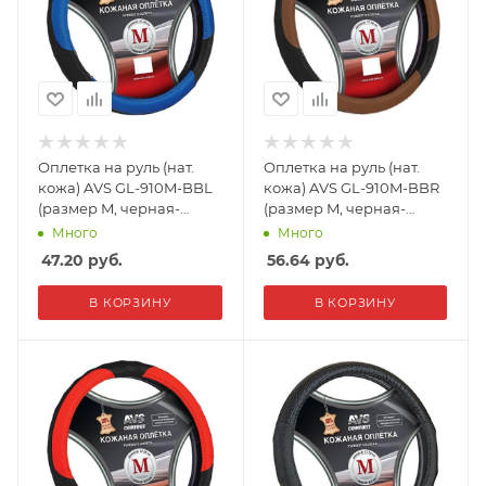
Оплетка на руль (нат.
Оплетка на руль (нат.
кожа) AVS GL-910M-BBL
кожа) AVS GL-910M-BBR
(размер M, черная-
(размер M, черная-
синяя)
коричневая)
Много
Много
47.20
руб.
56.64
руб.
В КОРЗИНУ
В КОРЗИНУ