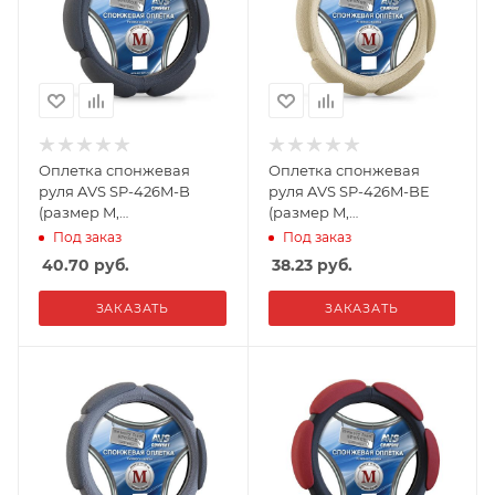
Оплетка спонжевая
Оплетка спонжевая
руля AVS SP-426M-B
руля AVS SP-426M-BE
(размер M,
(размер M,
черная),Россия
бежевый),Россия
Под заказ
Под заказ
40.70
руб.
38.23
руб.
ЗАКАЗАТЬ
ЗАКАЗАТЬ