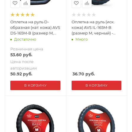
Оплетка на руль D-
Оплетка на руль (иск.
образная (нат. кожа) AVS
кожа) AVS IL-165M-B
DS-165M-B (размер M,
(размер M, черный) -
черный)
Серия "Basic"
Достаточно
Много
Розничная цена
53.60
руб.
Цена после
авторизации
50.92
руб.
36.70
руб.
В КОРЗИНУ
В КОРЗИНУ