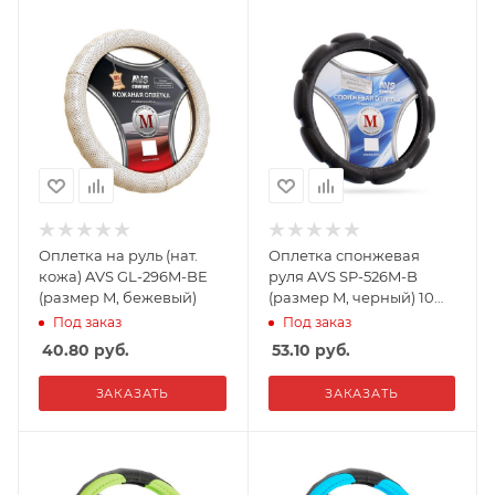
Оплетка на руль (нат.
Оплетка спонжевая
кожа) AVS GL-296M-BE
руля AVS SP-526M-B
(размер M, бежевый)
(размер M, черный) 10
подушечек,Россия
Под заказ
Под заказ
40.80
руб.
53.10
руб.
ЗАКАЗАТЬ
ЗАКАЗАТЬ