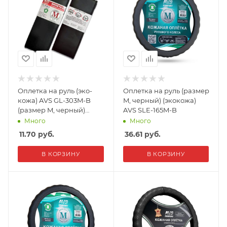
Оплетка на руль (эко-
Оплетка на руль (размер
кожа) AVS GL-303M-B
M, черный) (экокожа)
(размер M, черный)
AVS SLE-165M-B
гладкая
Много
Много
11.70
руб.
36.61
руб.
В КОРЗИНУ
В КОРЗИНУ