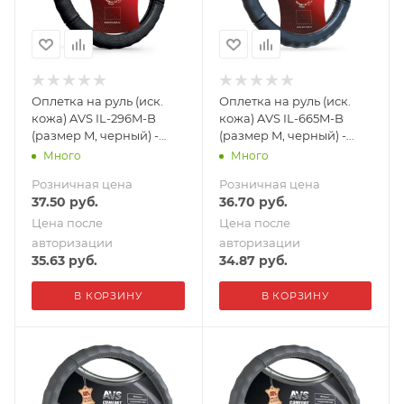
Оплетка на руль (иск.
Оплетка на руль (иск.
кожа) AVS IL-296M-B
кожа) AVS IL-665M-B
(размер M, черный) -
(размер M, черный) -
Серия "Basic"
Серия "Basic"
Много
Много
Розничная цена
Розничная цена
37.50
руб.
36.70
руб.
Цена после
Цена после
авторизации
авторизации
35.63
руб.
34.87
руб.
В КОРЗИНУ
В КОРЗИНУ