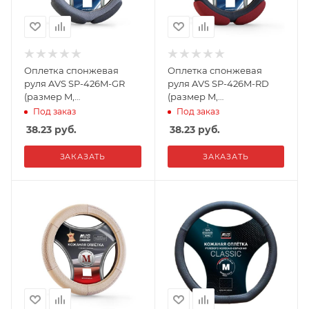
Оплетка спонжевая
Оплетка спонжевая
руля AVS SP-426M-GR
руля AVS SP-426M-RD
(размер M,
(размер M,
серая),Россия
красный),Россия
Под заказ
Под заказ
38.23
руб.
38.23
руб.
ЗАКАЗАТЬ
ЗАКАЗАТЬ