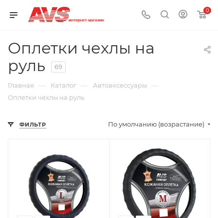
0
Оплетки чехлы на
руль
69
—
—
—
Главная
Каталог
Автоаксессуары
Оплетки чехлы на руль
По умолчанию (возрастание)
ФИЛЬТР