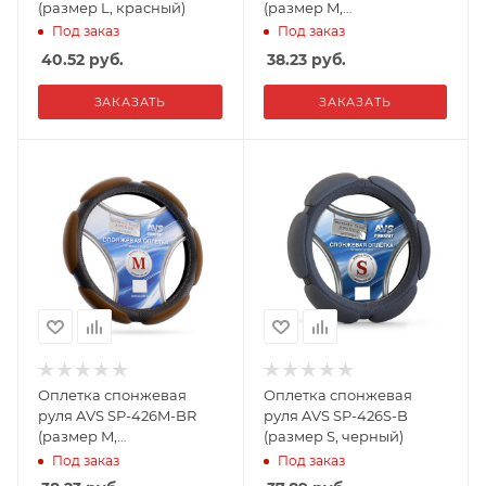
(размер L, красный)
(размер M,
синий),Россия
Под заказ
Под заказ
40.52
руб.
38.23
руб.
ЗАКАЗАТЬ
ЗАКАЗАТЬ
Оплетка спонжевая
Оплетка спонжевая
руля AVS SP-426M-BR
руля AVS SP-426S-B
(размер M,
(размер S, черный)
коричневый),Россия
Под заказ
Под заказ