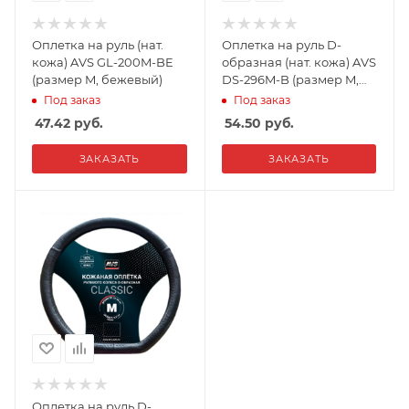
Оплетка на руль (нат.
Оплетка на руль D-
кожа) AVS GL-200M-BE
образная (нат. кожа) AVS
(размер M, бежевый)
DS-296M-B (размер M,
черный)
Под заказ
Под заказ
47.42
руб.
54.50
руб.
ЗАКАЗАТЬ
ЗАКАЗАТЬ
Оплетка на руль D-