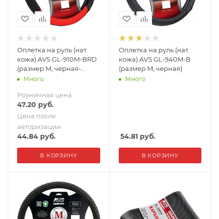
Оплетка на руль (нат.
Оплетка на руль (нат.
кожа) AVS GL-910M-BRD
кожа) AVS GL-940M-B
(размер M, черная-
(размер M, черная)
красная)
Много
Много
Розничная цена
47.20
руб.
Цена после
авторизации
44.84
руб.
54.81
руб.
В КОРЗИНУ
В КОРЗИНУ