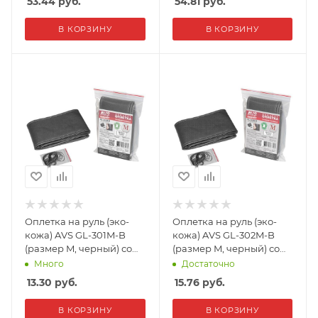
53.44
руб.
54.81
руб.
В КОРЗИНУ
В КОРЗИНУ
Оплетка на руль (эко-
Оплетка на руль (эко-
кожа) AVS GL-301M-B
кожа) AVS GL-302M-B
(размер M, черный) со
(размер M, черный) со
шнурком
шнурком
Много
Достаточно
(перфорированная)
13.30
руб.
15.76
руб.
В КОРЗИНУ
В КОРЗИНУ