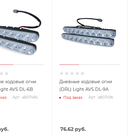
е ходовые огни
Дневные ходовые огни
ight AVS DL-6B
(DRL) Light AVS DL-9A
Арт.: a80748s
Арт.: a80749s
каз
Под заказ
уб.
76.62
руб.