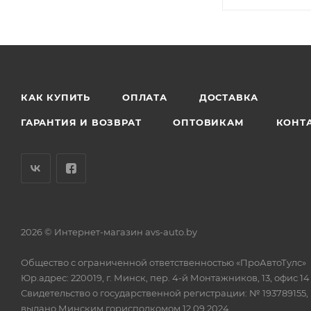
КАК КУПИТЬ
ОПЛАТА
ДОСТАВКА
ГАРАНТИЯ И ВОЗВРАТ
ОПТОВИКАМ
КОНТ
2026 © Интернет-магазин avs-auto.by
Общество с ограниченной ответственностью «ПроАвтоТулс»
Юр.адрес: 220019, г. Минск, пер. 4-й Монтажников, 13, офис 14
Свидетельство о государственной регистрации: № 193789155,
выдано Минским горисполкомом 12.09.2024