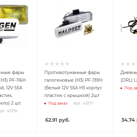
нные фары
Противотуманные фары
Дневны
H3) PF-116H
галогеновые (H3) PF-139H
(DRL) L
й, 12V 55A
(белый 12V 55A H3 корпус
Под за
астик,
пластик с крышкой) 2шт
ло) 2 шт.
Арт.: 43177
Под заказ
рт.: 43176
62.91
руб.
34.74