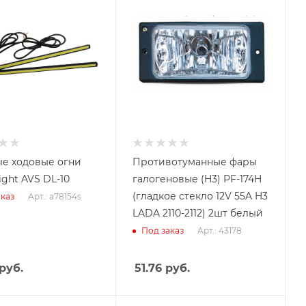
е ходовые огни
Противотуманные фары
ight AVS DL-10
галогеновые (H3) PF-174H
(гладкое стекло 12V 55A H3
Арт.: a78154s
каз
LADA 2110-2112) 2шт белый
Арт.: 43178
Под заказ
руб.
51.76
руб.