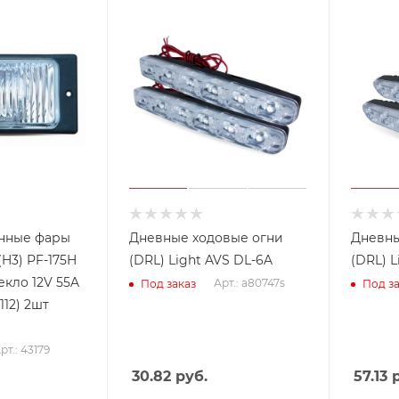
нные фары
Дневные ходовые огни
Дневны
H3) PF-175H
(DRL) Light AVS DL-6A
(DRL) L
екло 12V 55A
Арт.: a80747s
Под заказ
Под за
112) 2шт
рт.: 43179
30.82
руб.
57.13
р