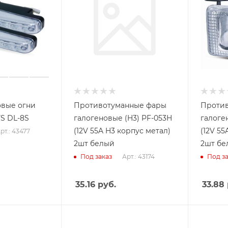
овые огни
Противотуманные фары
Проти
VS DL-8S
галогеновые (H3) PF-053H
галоге
(12V 55A H3 корпус метал)
(12V 55
рт.: 43477
2шт белый
2шт бе
Арт.: 43174
Под заказ
Под за
35.16
руб.
33.88