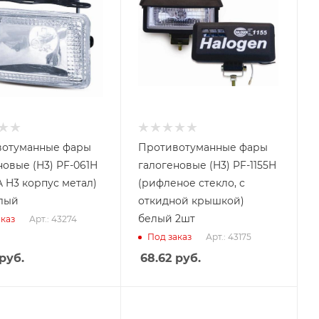
вотуманные фары
Противотуманные фары
новые (H3) PF-061H
галогеновые (H3) PF-1155H
A H3 корпус метал)
(рифленое стекло, с
лый
откидной крышкой)
белый 2шт
Арт.: 43274
каз
Арт.: 43175
Под заказ
руб.
68.62
руб.