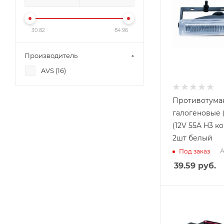
30.82
84.96
Производитель
AVS (
16
)
Противотума
галогеновые 
(12V 55A H3 к
2шт белый
А
Под заказ
39.59
руб.