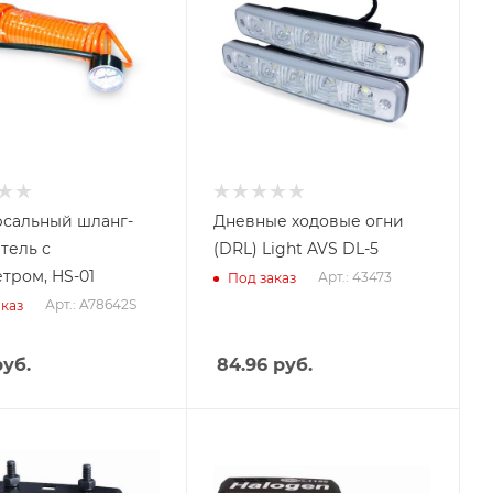
сальный шланг-
Дневные ходовые огни
тель с
(DRL) Light AVS DL-5
тром, HS-01
Арт.: 43473
Под заказ
Арт.: A78642S
каз
уб.
84.96
руб.