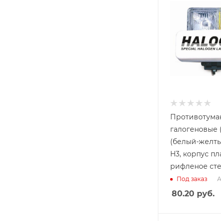
Противотума
галогеновые (
(белый-желты
H3, корпус пл
рифленое стек
А
Под заказ
80.20
руб.