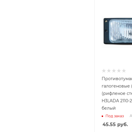
Противотума
галогеновые (
(рифленое ст
H3LADA 2110-2
белый
А
Под заказ
45.55
руб.