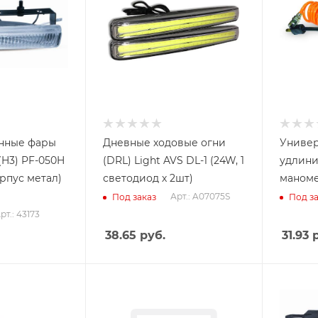
нные фары
Дневные ходовые огни
Универ
(H3) PF-050H
(DRL) Light AVS DL-1 (24W, 1
удлини
орпус метал)
светодиод х 2шт)
маноме
Арт.: A07075S
Под заказ
Под за
рт.: 43173
38.65
руб.
31.93
р