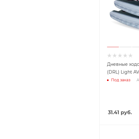
Дневные ход
(DRL) Light A
А
Под заказ
31.41
руб.