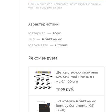
Наши менеджеры обязательно свяжутся с вами и
уточнят условия заказа
Характеристики
Материал
—
ворс
Тип
—
в багажник
Марка авто
—
Citroen
Рекомендуем
Щетка стеклоочистителя
AVS Maximal Line 10 в 1
ML-24 (60 см)
17.66
руб.
Eva-коврик в багажник
Bentley Continental GT
(03-11)