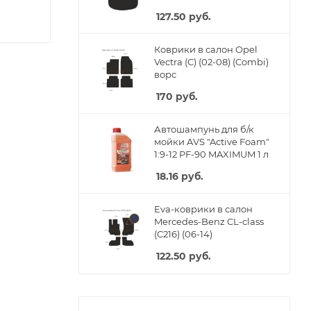
127.50
руб.
Коврики в салон Opel
Vectra (C) (02-08) (Combi)
ворс
170
руб.
Автошампунь для б/к
мойки AVS "Active Foam"
1:9-12 PF-90 MAXIMUM 1 л
18.16
руб.
Eva-коврики в салон
Mercedes-Benz CL-class
(C216) (06-14)
122.50
руб.