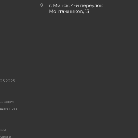
г. Минск, 4-й переулок
Монтажников, 13
05.2025
бращения
ащите прав
твии
говли и