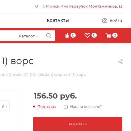
г. Минск, 4-й переулок Монтажников, 13
КОНТАКТЫ
ВОЙТИ
0
0
0
Каталог
1) ворс
ик Citroen C4 (10-) (Sedan) (вариант 1) ворс
156.50
руб.
Под заказ
Нашли дешевле?
ЗАКАЗАТЬ