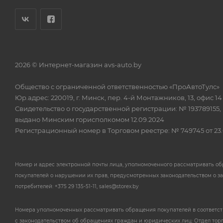
2026 © Интернет-магазин avs-auto.by
Общество с ограниченной ответственностью «ПроАвтоТулс»
Юр.адрес: 220019, г. Минск, пер. 4-й Монтажников, 13, офис 14
Свидетельство о государственной регистрации: № 193789155,
выдано Минским горисполкомом 12.09.2024
Регистрационный номер в Торговом реестре: № 749745 от 23.
Номер и адрес электронной почты лица, уполномоченного рассматривать о
покупателей о нарушении их прав, предусмотренных законодательством о з
потребителей: +375 29 135-51-11, sales@storex.by
Номера уполномоченных рассматривать обращения покупателей в соответс
с законодательством об обращениях граждан и юридических лиц: Отдел тор