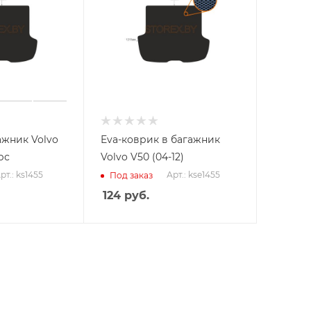
ажник Volvo
Eva-коврик в багажник
рс
Volvo V50 (04-12)
рт.: ks1455
Арт.: kse1455
Под заказ
124
руб.