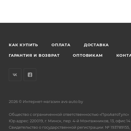
КАК КУПИТЬ
ОПЛАТА
ДОСТАВКА
ГАРАНТИЯ И ВОЗВРАТ
ОПТОВИКАМ
КОНТ
2026 © Интернет-магазин avs-auto.by
Общество с ограниченной ответственностью «ПроАвтоТулс»
Юр.адрес: 220019, г. Минск, пер. 4-й Монтажников, 13, офис 14
Свидетельство о государственной регистрации: № 193789155,