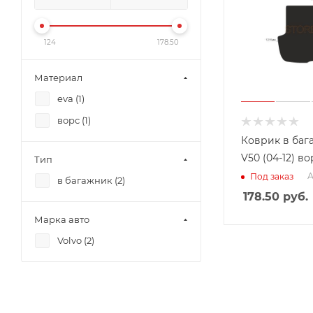
124
178.50
Материал
eva (
1
)
ворс (
1
)
Коврик в баг
V50 (04-12) во
Тип
А
Под заказ
в багажник (
2
)
178.50
руб.
Марка авто
Volvo (
2
)