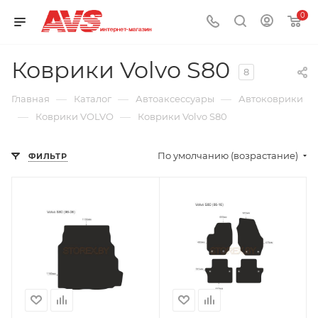
0
Коврики Volvo S80
8
—
—
—
Главная
Каталог
Автоаксессуары
Автоковрики
—
—
Коврики VOLVO
Коврики Volvo S80
По умолчанию (возрастание)
ФИЛЬТР