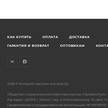
КАК КУПИТЬ
ОПЛАТА
ДОСТАВКА
ГАРАНТИЯ И ВОЗВРАТ
ОПТОВИКАМ
КОНТ
2026 © Интернет-магазин avs-auto.by
Общество с ограниченной ответственностью «ПроАвтоТулс»
Юр.адрес: 220019, г. Минск, пер. 4-й Монтажников, 13, офис 14
Свидетельство о государственной регистрации: № 193789155,