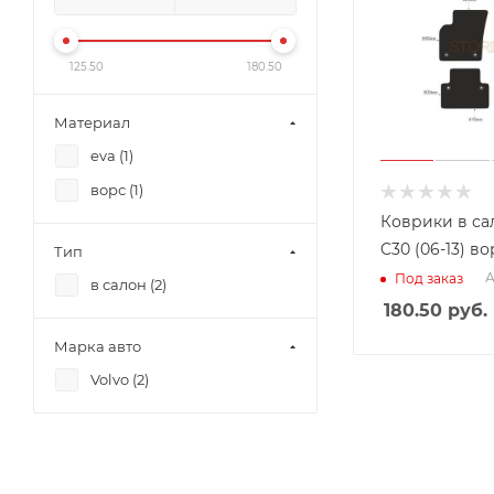
125.50
180.50
Материал
eva (
1
)
ворс (
1
)
Коврики в са
C30 (06-13) во
Тип
А
Под заказ
в салон (
2
)
180.50
руб.
Марка авто
Volvo (
2
)