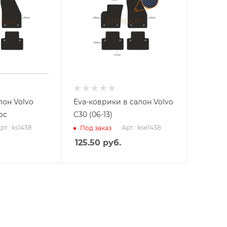
лон Volvo
Eva-коврики в салон Volvo
рс
C30 (06-13)
рт.: ks1438
Арт.: kse1438
Под заказ
125.50
руб.