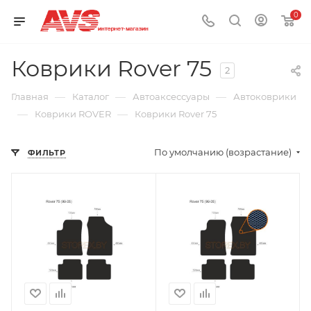
0
Коврики Rover 75
2
—
—
—
Главная
Каталог
Автоаксессуары
Автоковрики
—
—
Коврики ROVER
Коврики Rover 75
По умолчанию (возрастание)
ФИЛЬТР