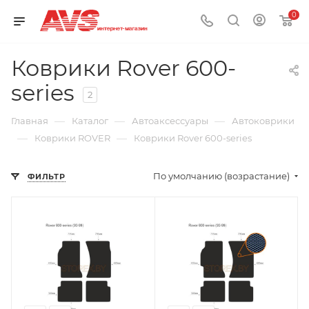
0
Коврики Rover 600-
series
2
—
—
—
Главная
Каталог
Автоаксессуары
Автоковрики
—
—
Коврики ROVER
Коврики Rover 600-series
По умолчанию (возрастание)
ФИЛЬТР