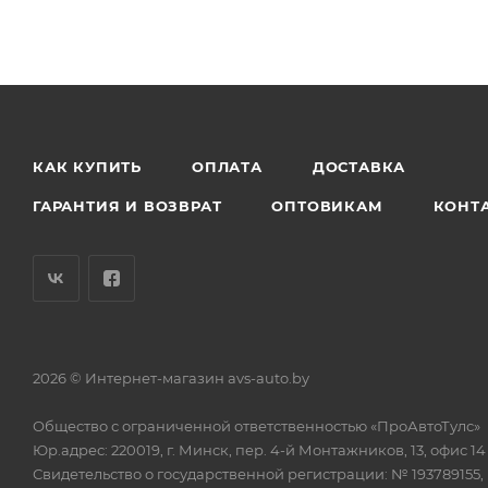
КАК КУПИТЬ
ОПЛАТА
ДОСТАВКА
ГАРАНТИЯ И ВОЗВРАТ
ОПТОВИКАМ
КОНТ
2026 © Интернет-магазин avs-auto.by
Общество с ограниченной ответственностью «ПроАвтоТулс»
Юр.адрес: 220019, г. Минск, пер. 4-й Монтажников, 13, офис 14
Свидетельство о государственной регистрации: № 193789155,