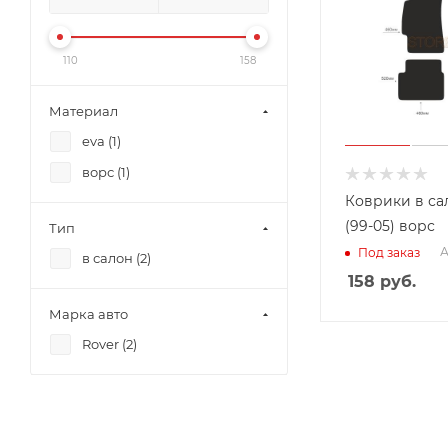
110
158
Материал
eva (
1
)
ворс (
1
)
Коврики в са
(99-05) ворс
Тип
А
Под заказ
в салон (
2
)
158
руб.
Марка авто
Rover (
2
)