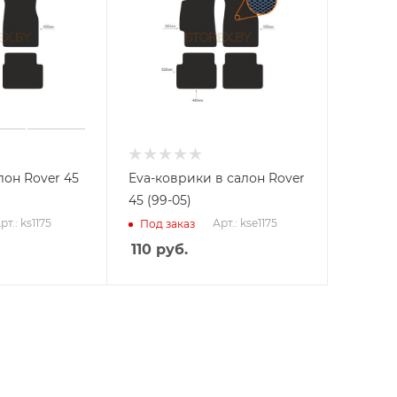
лон Rover 45
Eva-коврики в салон Rover
45 (99-05)
рт.: ks1175
Арт.: kse1175
Под заказ
110
руб.