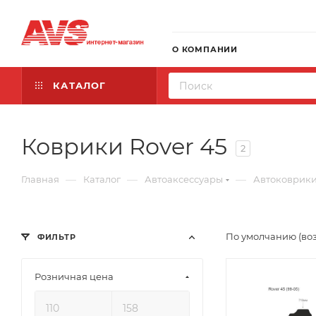
О КОМПАНИИ
КАТАЛОГ
Коврики Rover 45
2
—
—
—
Главная
Каталог
Автоаксессуары
Автоковрик
По умолчанию (во
ФИЛЬТР
Розничная цена