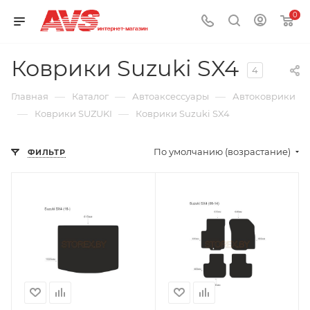
0
Коврики Suzuki SX4
4
—
—
—
Главная
Каталог
Автоаксессуары
Автоковрики
—
—
Коврики SUZUKI
Коврики Suzuki SX4
По умолчанию (возрастание)
ФИЛЬТР