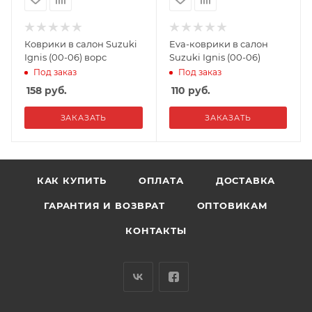
Коврики в салон Suzuki
Eva-коврики в салон
Ignis (00-06) ворс
Suzuki Ignis (00-06)
Под заказ
Под заказ
158
руб.
110
руб.
ЗАКАЗАТЬ
ЗАКАЗАТЬ
КАК КУПИТЬ
ОПЛАТА
ДОСТАВКА
ГАРАНТИЯ И ВОЗВРАТ
ОПТОВИКАМ
КОНТАКТЫ