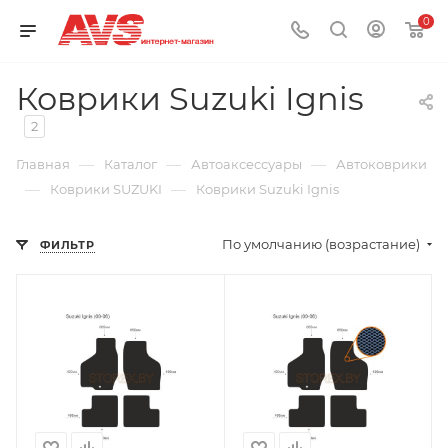
0
Коврики Suzuki Ignis
2
—
—
—
Главная
Каталог
Автоаксессуары
Автоковрики
—
—
Коврики SUZUKI
Коврики Suzuki Ignis
По умолчанию (возрастание)
ФИЛЬТР