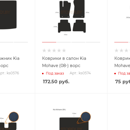
ажник Kia
Коврики в салон Kia
Коврик
ворс
Mohave (08-) ворс
Mohave 
рт.: ks0576
Арт.: ks0574
Под заказ
Под за
172.50
руб.
75
руб