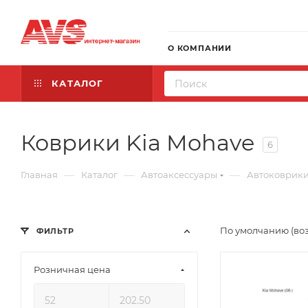
О КОМПАНИИ
КАТАЛОГ
Коврики Kia Mohave
6
—
—
—
Главная
Каталог
Автоаксессуары
Автоковрик
По умолчанию (во
ФИЛЬТР
Розничная цена