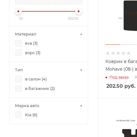
52
202.50
Материал
eva (
3
)
ворс (
3
)
Коврик в баг
Mohave (08-) 
Тип
А
Под заказ
в салон (
4
)
202.50
руб.
в багажник (
2
)
Марка авто
Kia (
6
)