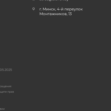
г. Минск, 4-й переулок
Монтажников, 13
05.2025
бращения
ащите прав
твии