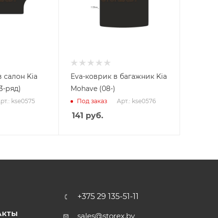
 салон Kia
Eva-коврик в багажник Kia
3-ряд)
Mohave (08-)
рт.: kse0575
Арт.: kse0576
Под заказ
141
руб.
+375 29 135-51-11
АКТЫ
sales@storex.by