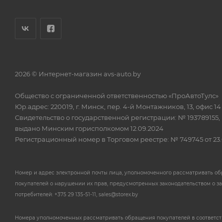
2026 © Интернет-магазин avs-auto.by
Общество с ограниченной ответственностью «ПроАвтоТулс»
Юр.адрес: 220019, г. Минск, пер. 4-й Монтажников, 13, офис 14
Свидетельство о государственной регистрации: № 193789155,
выдано Минским горисполкомом 12.09.2024
Регистрационный номер в Торговом реестре: № 749745 от 23.
Номер и адрес электронной почты лица, уполномоченного рассматривать о
покупателей о нарушении их прав, предусмотренных законодательством о з
потребителей: +375 29 135-51-11, sales@storex.by
Номера уполномоченных рассматривать обращения покупателей в соответс