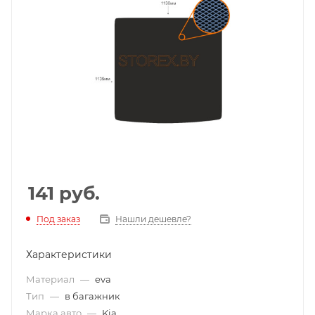
141
руб.
Под заказ
Нашли дешевле?
Характеристики
Материал
—
eva
Тип
—
в багажник
Марка авто
—
Kia