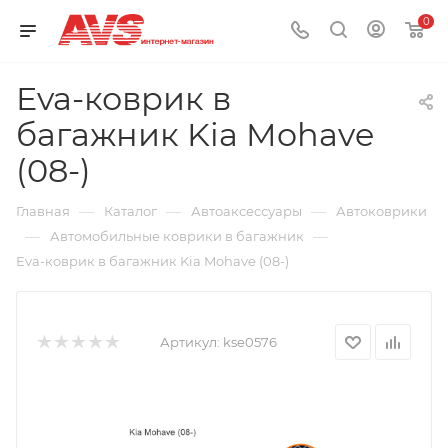
0
Eva-коврик в
багажник Kia Mohave
(08-)
—
—
—
Главная
Каталог
Автоаксессуары
Автоковрики
—
—
Автомобильные коврики в багажник
Eva-коврик в багажник Kia Mohave (08-)
Артикул:
kse0576