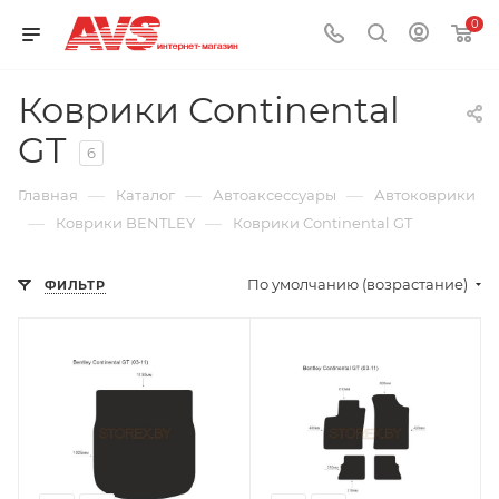
0
Коврики Continental
GT
6
—
—
—
Главная
Каталог
Автоаксессуары
Автоковрики
—
—
Коврики BENTLEY
Коврики Continental GT
По умолчанию (возрастание)
ФИЛЬТР