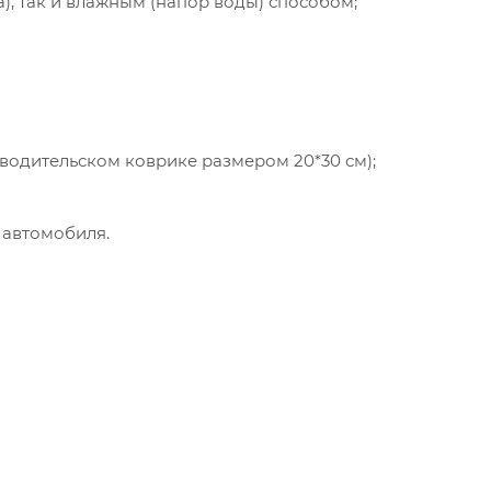
а), так и влажным (напор воды) способом;
 водительском коврике размером 20*30 см);
 автомобиля.