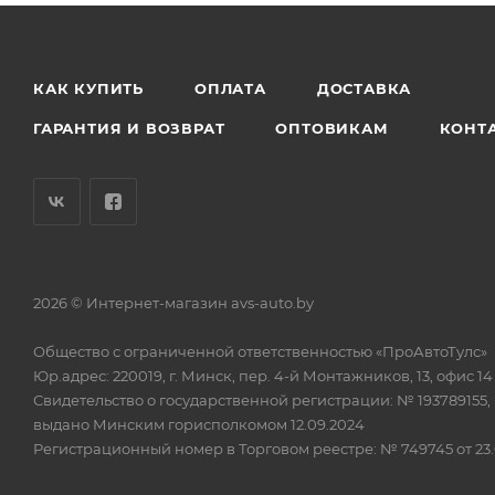
КАК КУПИТЬ
ОПЛАТА
ДОСТАВКА
ГАРАНТИЯ И ВОЗВРАТ
ОПТОВИКАМ
КОНТ
2026 © Интернет-магазин avs-auto.by
Общество с ограниченной ответственностью «ПроАвтоТулс»
Юр.адрес: 220019, г. Минск, пер. 4-й Монтажников, 13, офис 14
Свидетельство о государственной регистрации: № 193789155,
выдано Минским горисполкомом 12.09.2024
Регистрационный номер в Торговом реестре: № 749745 от 23.