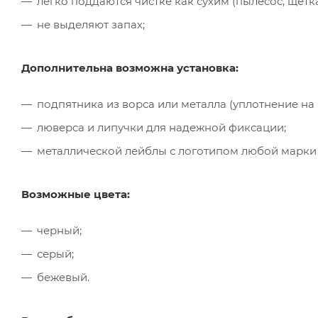
легко поддаются чистке как сухим (пылесос, щётк
не выделяют запах;
Дополнительна возможна установка:
подпятника из ворса или металла (уплотнение на
люверса и липучки для надежной фиксации;
металлической лейблы с логотипом любой марки
Возможные цвета:
черный;
серый;
бежевый.