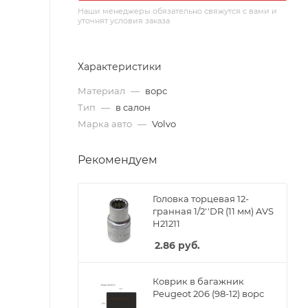
Наши менеджеры обязательно свяжутся с вами и
уточнят условия заказа
Характеристики
Материал
—
ворс
Тип
—
в салон
Марка авто
—
Volvo
Рекомендуем
Головка торцевая 12-
гранная 1/2''DR (11 мм) AVS
H21211
2.86
руб.
Коврик в багажник
Peugeot 206 (98-12) ворс