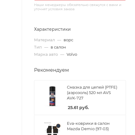
Наши менеджеры обязательно свяжутся с вами и
уточнят условия заказа
Характеристики
Материал
—
ворс
Тип
—
в салон
Марка авто
—
Volvo
Рекомендуем
Смазка для цепей (PTFE)
(аэрозоль) 520 мл AVS
AVK-727
25.61
руб.
Eva-коврики в салон
Mazda Demio (97-03)