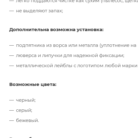
легко поддаются чистке как сухим (пылесос, щётк
не выделяют запах;
Дополнительна возможна установка:
подпятника из ворса или металла (уплотнение на
люверса и липучки для надежной фиксации;
металлической лейблы с логотипом любой марки
Возможные цвета:
черный;
серый;
бежевый.