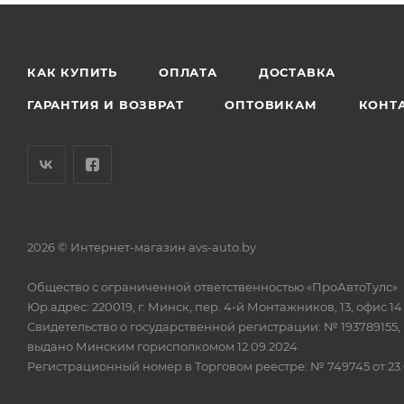
КАК КУПИТЬ
ОПЛАТА
ДОСТАВКА
ГАРАНТИЯ И ВОЗВРАТ
ОПТОВИКАМ
КОНТ
2026 © Интернет-магазин avs-auto.by
Общество с ограниченной ответственностью «ПроАвтоТулс»
Юр.адрес: 220019, г. Минск, пер. 4-й Монтажников, 13, офис 14
Свидетельство о государственной регистрации: № 193789155,
выдано Минским горисполкомом 12.09.2024
Регистрационный номер в Торговом реестре: № 749745 от 23.