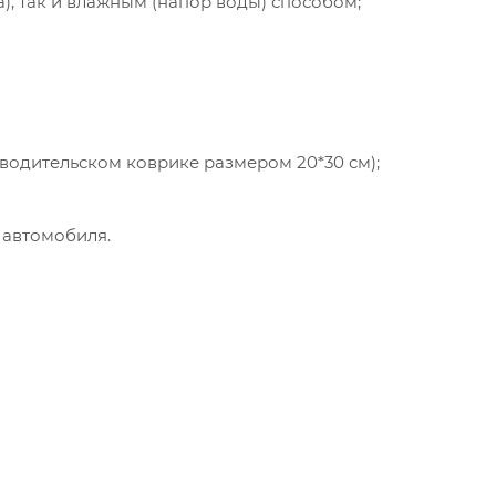
а), так и влажным (напор воды) способом;
 водительском коврике размером 20*30 см);
 автомобиля.