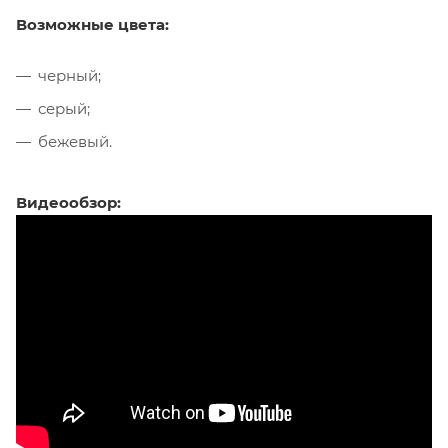
Возможные цвета:
черный;
серый;
бежевый.
Видеообзор: