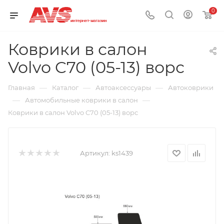
0
Коврики в салон
Volvo C70 (05-13) ворс
—
—
—
Главная
Каталог
Автоаксессуары
Автоковрики
—
—
Автомобильные коврики в салон
Коврики в салон Volvo C70 (05-13) ворс
Артикул:
ks1439