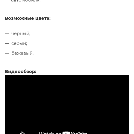
Возможные цвета:
черный;
серый;
бежевый.
Видеообзор: