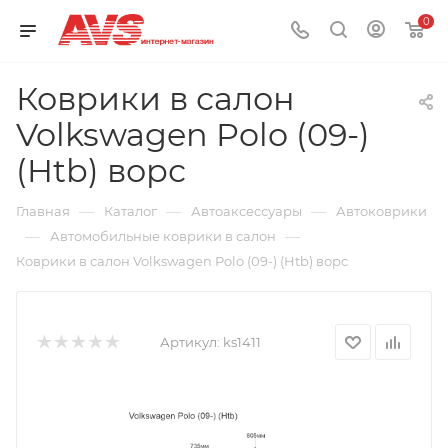
0
Коврики в салон
Volkswagen Polo (09-)
(Htb) ворс
—
—
—
Главная
Каталог
Автоаксессуары
Автоковрики
—
—
Автомобильные коврики в салон
Коврики в салон Volkswagen Polo (09-) (Htb) ворс
Артикул:
ks1411