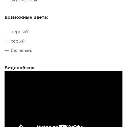
Возможные цвета:
черный;
серый;
бежевый.
Видеообзор: