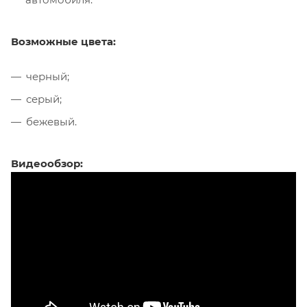
Возможные цвета:
черный;
серый;
бежевый.
Видеообзор: