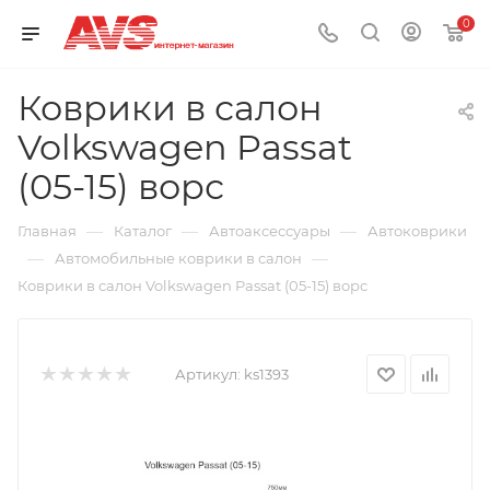
0
Коврики в салон
Volkswagen Passat
(05-15) ворс
—
—
—
Главная
Каталог
Автоаксессуары
Автоковрики
—
—
Автомобильные коврики в салон
Коврики в салон Volkswagen Passat (05-15) ворс
Артикул:
ks1393