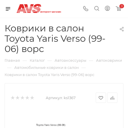
0
Коврики в салон
Toyota Yaris Verso (99-
06) ворс
—
—
—
Главная
Каталог
Автоаксессуары
Автоковрики
—
—
Автомобильные коврики в салон
Коврики в салон Toyota Yaris Verso (99-06) ворс
Артикул:
ks1367