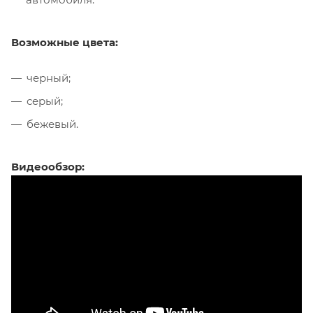
Возможные цвета:
черный;
серый;
бежевый.
Видеообзор: