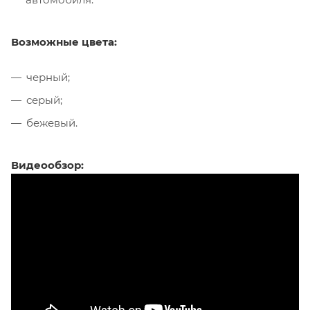
Возможные цвета:
черный;
серый;
бежевый.
Видеообзор: