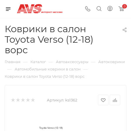
0
Коврики в салон
Toyota Verso (12-18)
ворс
—
—
—
Главная
Каталог
Автоаксессуары
Автоковрики
—
—
Автомобильные коврики в салон
Коврики в салон Toyota Verso (12-18) ворс
Артикул:
ks1362