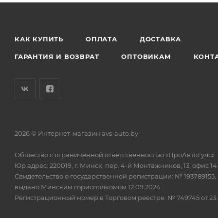
КАК КУПИТЬ
ОПЛАТА
ДОСТАВКА
ГАРАНТИЯ И ВОЗВРАТ
ОПТОВИКАМ
КОНТ
2026 © Интернет-магазин avs-auto.by
Общество с ограниченной ответственностью «ПроАвтоТулс»
Юр.адрес: 220019, г. Минск, пер. 4-й Монтажников, 13, офис 14
Свидетельство о государственной регистрации: № 193789155,
выдано Минским горисполкомом 12.09.2024
Регистрационный номер в Торговом реестре: № 749745 от 23.