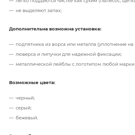
легко поддаются чистке как сухим (пылесос, щётк
не выделяют запах;
Дополнительна возможна установка:
подпятника из ворса или металла (уплотнение на
люверса и липучки для надежной фиксации;
металлической лейблы с логотипом любой марки
Возможные цвета:
черный;
серый;
бежевый.