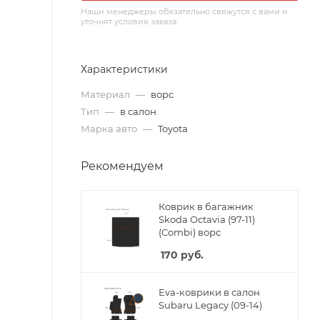
Наши менеджеры обязательно свяжутся с вами и
уточнят условия заказа
Характеристики
Материал
—
ворс
Тип
—
в салон
Марка авто
—
Toyota
Рекомендуем
Коврик в багажник
Skoda Octavia (97-11)
(Combi) ворс
170
руб.
Eva-коврики в салон
Subaru Legacy (09-14)