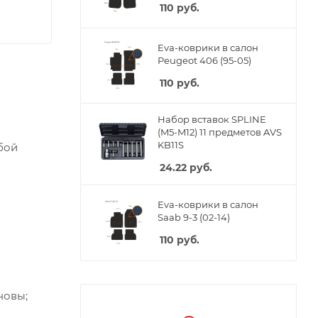
110
руб.
Eva-коврики в салон
Peugeot 406 (95-05)
110
руб.
Набор вставок SPLINE
(M5-M12) 11 предметов AVS
KB11S
бой
24.22
руб.
Eva-коврики в салон
Saab 9-3 (02-14)
110
руб.
новы;