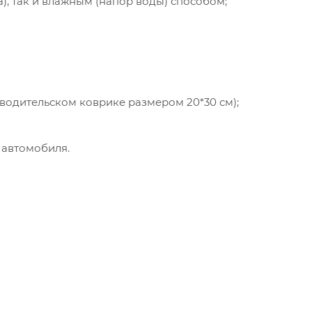
а), так и влажным (напор воды) способом;
 водительском коврике размером 20*30 см);
 автомобиля.