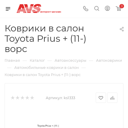
0
Коврики в салон
Toyota Prius + (11-)
ворс
—
—
—
Главная
Каталог
Автоаксессуары
Автоковрики
—
—
Автомобильные коврики в салон
Коврики в салон Toyota Prius + (11-) ворс
Артикул:
ks1333