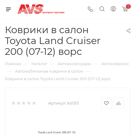
0
Коврики в салон
Toyota Land Cruiser
200 (07-12) ворс
—
—
—
Главная
Каталог
Автоаксессуары
Автоковрики
—
—
Автомобильные коврики в салон
Коврики в салон Toyota Land Cruiser 200 (07-12) ворс
Артикул:
ks1315