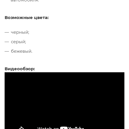
Возможные цвета:
черный;
серый;
бежевый.
Видеообзор: