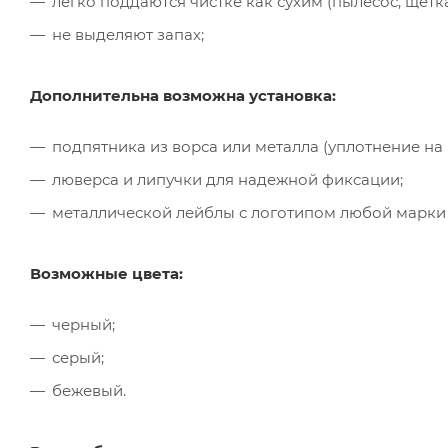
легко поддаются чистке как сухим (пылесос, щётк
не выделяют запах;
Дополнительна возможна установка:
подпятника из ворса или металла (уплотнение на
люверса и липучки для надежной фиксации;
металлической лейблы с логотипом любой марки
Возможные цвета:
черный;
серый;
бежевый.