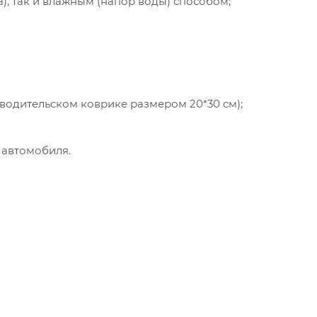
а), так и влажным (напор воды) способом;
 водительском коврике размером 20*30 см);
 автомобиля.