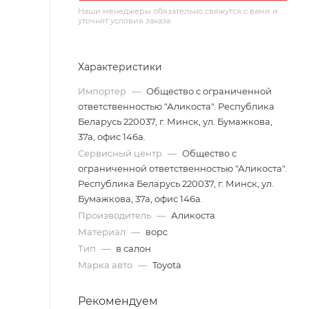
Наши менеджеры обязательно свяжутся с вами и
уточнят условия заказа
Характеристики
Импортер
—
Общество с ограниченной
ответственностью "Аликоста". Республика
Беларусь 220037, г. Минск, ул. Бумажкова,
37а, офис 146а.
Сервисный центр
—
Общество с
ограниченной ответственностью "Аликоста".
Республика Беларусь 220037, г. Минск, ул.
Бумажкова, 37а, офис 146а.
Производитель
—
Аликоста
Материал
—
ворс
Тип
—
в салон
Марка авто
—
Toyota
Рекомендуем