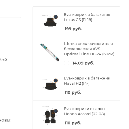
Eva-коврик в багажник
Lexus GS (11-18)
199
руб.
Щетка стеклоочистителя
бескаркасная AVS
Optimal Line OL-24 (60см)
бой
14.09
руб.
Eva-коврик в багажник
Haval H2 (14-)
110
руб.
Eva-коврики в салон
Honda Accord (02-08)
новы;
110
руб.