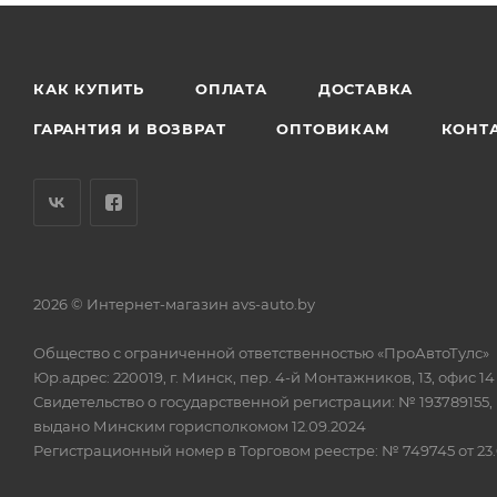
КАК КУПИТЬ
ОПЛАТА
ДОСТАВКА
ГАРАНТИЯ И ВОЗВРАТ
ОПТОВИКАМ
КОНТ
2026 © Интернет-магазин avs-auto.by
Общество с ограниченной ответственностью «ПроАвтоТулс»
Юр.адрес: 220019, г. Минск, пер. 4-й Монтажников, 13, офис 14
Свидетельство о государственной регистрации: № 193789155,
выдано Минским горисполкомом 12.09.2024
Регистрационный номер в Торговом реестре: № 749745 от 23.