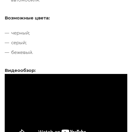
Возможные цвета:
черный;
серый;
бежевый.
Видеообзор: