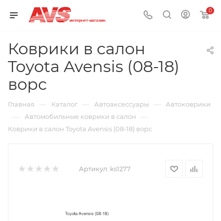
0
Коврики в салон
Toyota Avensis (08-18)
ворс
—
—
—
Главная
Каталог
Автоаксессуары
Автоковрики
—
—
Автомобильные коврики в салон
Коврики в салон Toyota Avensis (08-18) ворс
Артикул:
ks1277