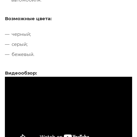
Возможные цвета:
черный;
серый;
бежевый.
Видеообзор: