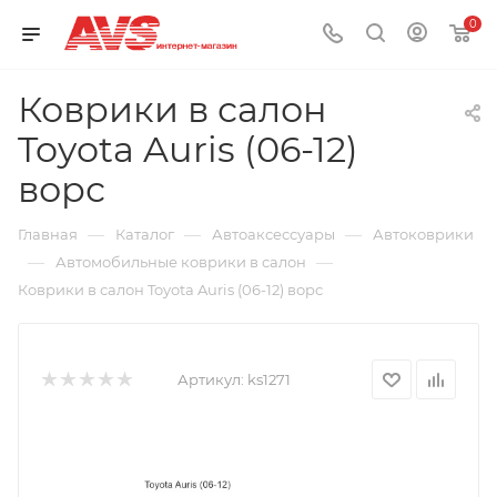
0
Коврики в салон
Toyota Auris (06-12)
ворс
—
—
—
Главная
Каталог
Автоаксессуары
Автоковрики
—
—
Автомобильные коврики в салон
Коврики в салон Toyota Auris (06-12) ворс
Артикул:
ks1271