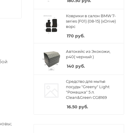
180.50
руб.
Коврики в салон BMW 7-
series (F01) (08-15) (xDrive)
ворс
170
руб.
Автокейс из Экокожи,
p40( черный )
бой
140
руб.
Средство для мытья
посуды "Greeny" Light
"Ромашка" 5 л.
Clean&Green CG8169
16.50
руб.
новы;