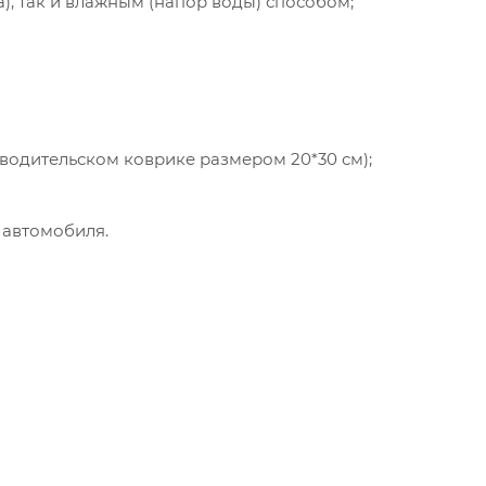
а), так и влажным (напор воды) способом;
 водительском коврике размером 20*30 см);
 автомобиля.