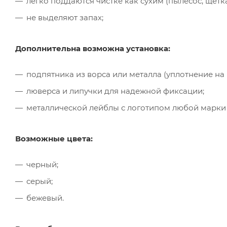
легко поддаются чистке как сухим (пылесос, щётк
не выделяют запах;
Дополнительна возможна установка:
подпятника из ворса или металла (уплотнение на
люверса и липучки для надежной фиксации;
металлической лейблы с логотипом любой марки
Возможные цвета:
черный;
серый;
бежевый.