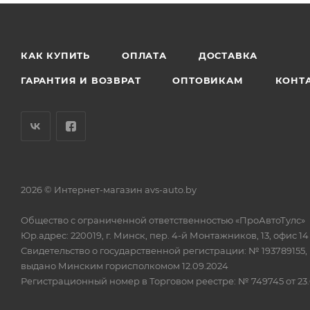
КАК КУПИТЬ
ОПЛАТА
ДОСТАВКА
ГАРАНТИЯ И ВОЗВРАТ
ОПТОВИКАМ
КОНТ
2026 © Интернет-магазин avs-auto.by
Общество с ограниченной ответственностью «ПроАвтоТулс»
Юр.адрес: 220019, г. Минск, пер. 4-й Монтажников, 13, офис 14
Свидетельство о государственной регистрации: № 193789155,
выдано Минским горисполкомом 12.09.2024
Регистрационный номер в Торговом реестре: № 749745 от 23.