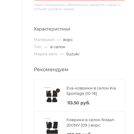
Наши менеджеры обязательно свяжутся с вами и
уточнят условия заказа
Характеристики
Материал
—
ворс
Тип
—
в салон
Марка авто
—
Suzuki
Рекомендуем
Eva-коврики в салон Kia
Sportage (10-16)
113.50
руб.
Коврики в салон Nissan
200NV (09-) ворс