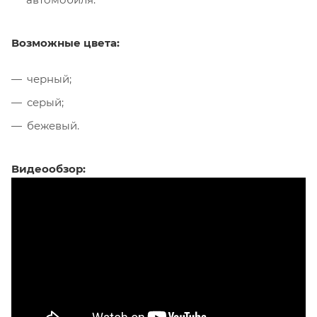
Возможные цвета:
черный;
серый;
бежевый.
Видеообзор: