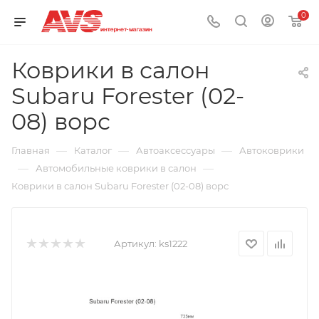
0
Коврики в салон
Subaru Forester (02-
08) ворс
—
—
—
Главная
Каталог
Автоаксессуары
Автоковрики
—
—
Автомобильные коврики в салон
Коврики в салон Subaru Forester (02-08) ворс
Артикул:
ks1222