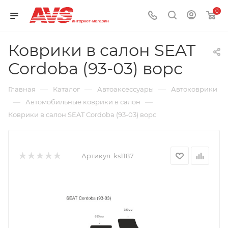
0
Коврики в салон SEAT
Cordoba (93-03) ворс
—
—
—
Главная
Каталог
Автоаксессуары
Автоковрики
—
—
Автомобильные коврики в салон
Коврики в салон SEAT Cordoba (93-03) ворс
Артикул:
ks1187