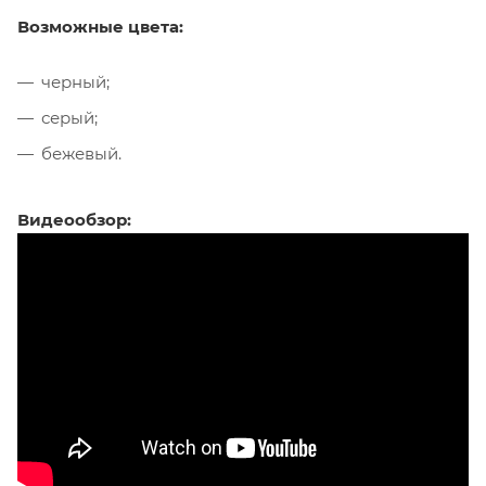
Возможные цвета:
черный;
серый;
бежевый.
Видеообзор: