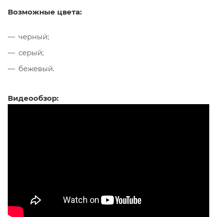
Возможные цвета:
черный;
серый;
бежевый.
Видеообзор: