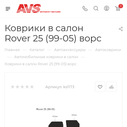
0
Коврики в салон
Rover 25 (99-05) ворс
—
—
—
Главная
Каталог
Автоаксессуары
Автоковрики
—
—
Автомобильные коврики в салон
Коврики в салон Rover 25 (99-05) ворс
Артикул:
ks1173