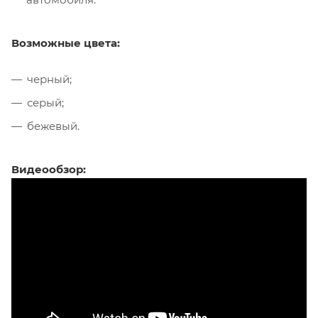
Возможные цвета:
черный;
серый;
бежевый.
Видеообзор: