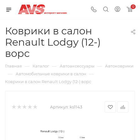
0
Коврики в салон
Renault Lodgy (12-)
ворс
—
—
—
Главная
Каталог
Автоаксессуары
Автоковрики
—
—
Автомобильные коврики в салон
Коврики в салон Renault Lodgy (12-) ворс
Артикул:
ks1143