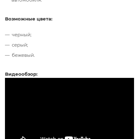
Возможные цвета:
черный;
серый;
бежевый.
Видеообзор: