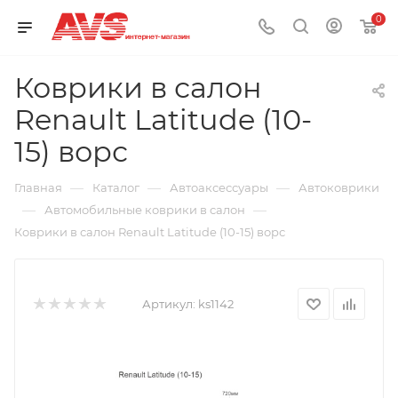
0
Коврики в салон
Renault Latitude (10-
15) ворс
—
—
—
Главная
Каталог
Автоаксессуары
Автоковрики
—
—
Автомобильные коврики в салон
Коврики в салон Renault Latitude (10-15) ворс
Артикул:
ks1142