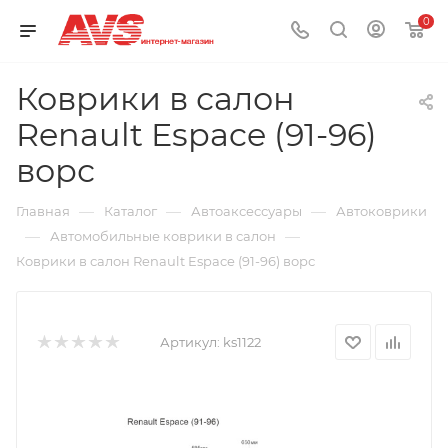
0
Коврики в салон
Renault Espace (91-96)
ворс
—
—
—
Главная
Каталог
Автоаксессуары
Автоковрики
—
—
Автомобильные коврики в салон
Коврики в салон Renault Espace (91-96) ворс
Артикул:
ks1122