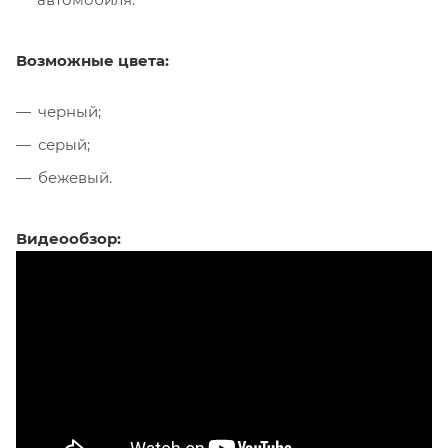
Возможные цвета:
черный;
серый;
бежевый.
Видеообзор: