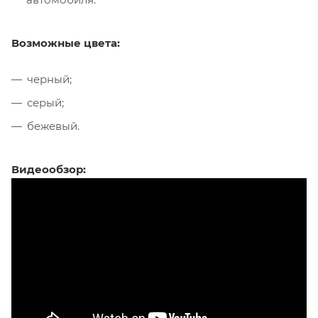
Возможные цвета:
черный;
серый;
бежевый.
Видеообзор: