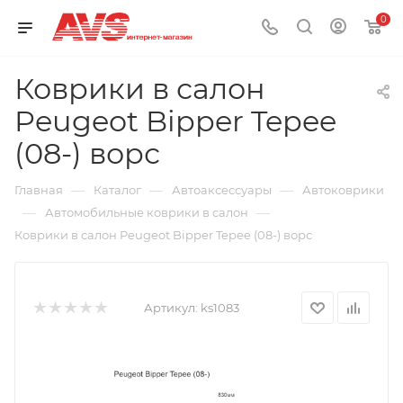
0
Коврики в салон
Peugeot Bipper Tepee
(08-) ворс
—
—
—
Главная
Каталог
Автоаксессуары
Автоковрики
—
—
Автомобильные коврики в салон
Коврики в салон Peugeot Bipper Tepee (08-) ворс
Артикул:
ks1083