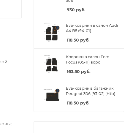
30S
930
руб.
Eva-коврики в салон Audi
A4 B5 (94-01)
118.50
руб.
Коврики в салон Ford
бой
Focus (05-11) ворс
163.50
руб.
Eva-коврик в багажник
Peugeot 306 (93-02) (Htb)
118.50
руб.
новы;