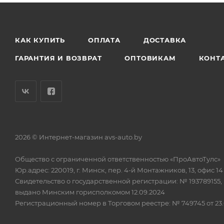
КАК КУПИТЬ
ОПЛАТА
ДОСТАВКА
ГАРАНТИЯ И ВОЗВРАТ
ОПТОВИКАМ
КОНТ
2026 © Интернет-магазин avs-auto.by
Общество с ограниченной ответственностью «ПроАвтоТулс»
Юр.адрес: 220019, г. Минск, пер. 4-й Монтажников, 13, офис 14
Свидетельство о государственной регистрации: № 193789155,
выдано Минским горисполкомом 12.09.2024
Регистрационный номер в Торговом реестре: № 749745 от 23.