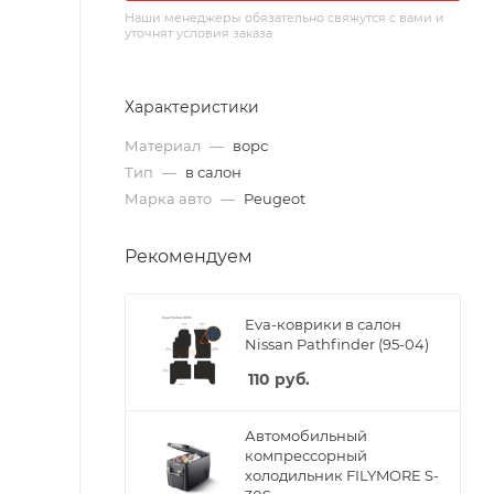
Наши менеджеры обязательно свяжутся с вами и
уточнят условия заказа
Характеристики
Материал
—
ворс
Тип
—
в салон
Марка авто
—
Peugeot
Рекомендуем
Eva-коврики в салон
Nissan Pathfinder (95-04)
110
руб.
Автомобильный
компрессорный
холодильник FILYMORE S-