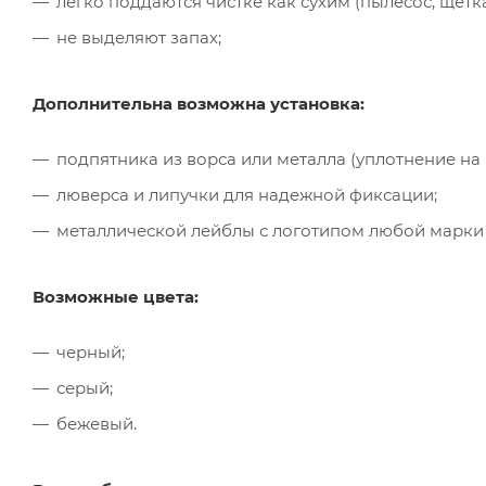
легко поддаются чистке как сухим (пылесос, щётк
не выделяют запах;
Дополнительна возможна установка:
подпятника из ворса или металла (уплотнение на
люверса и липучки для надежной фиксации;
металлической лейблы с логотипом любой марки
Возможные цвета:
черный;
серый;
бежевый.