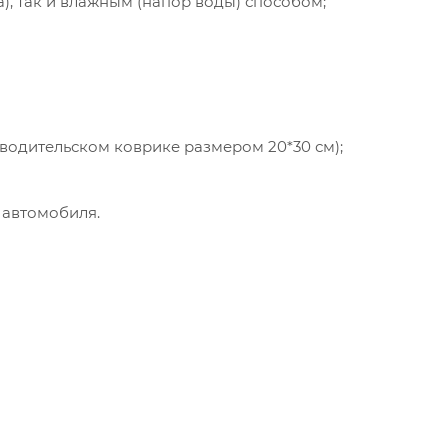
а), так и влажным (напор воды) способом;
 водительском коврике размером 20*30 см);
 автомобиля.