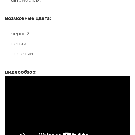
Возможные цвета:
черный;
серый;
бежевый.
Видеообзор: