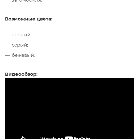
Возможные цвета:
черный;
серый;
бежевый.
Видеообзор: