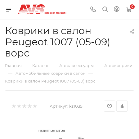
0
Коврики в салон
Peugeot 1007 (05-09)
ворс
—
—
—
Главная
Каталог
Автоаксессуары
Автоковрики
—
—
Автомобильные коврики в салон
Коврики в салон Peugeot 1007 (05-09) ворс
Артикул:
ks1039