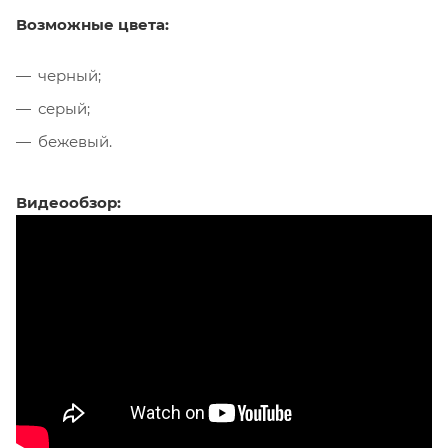
Возможные цвета:
черный;
серый;
бежевый.
Видеообзор: