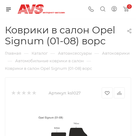
0
Коврики в салон Opel
Signum (01-08) ворс
—
—
—
Главная
Каталог
Автоаксессуары
Автоковрики
—
—
Автомобильные коврики в салон
Коврики в салон Opel Signum (01-08) ворс
Артикул:
ks1027