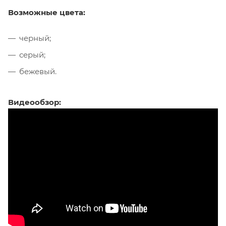
Возможные цвета:
черный;
серый;
бежевый.
Видеообзор: