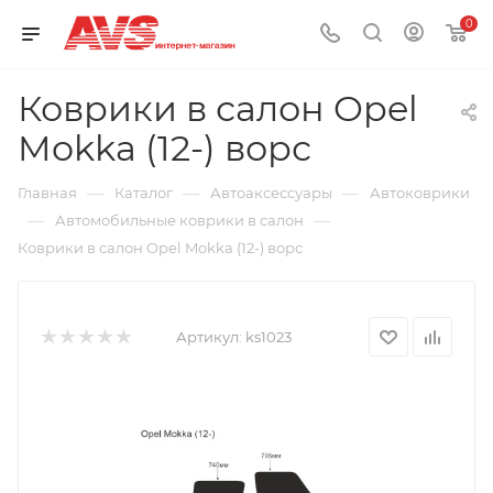
0
Коврики в салон Opel
Mokka (12-) ворс
—
—
—
Главная
Каталог
Автоаксессуары
Автоковрики
—
—
Автомобильные коврики в салон
Коврики в салон Opel Mokka (12-) ворс
Артикул:
ks1023