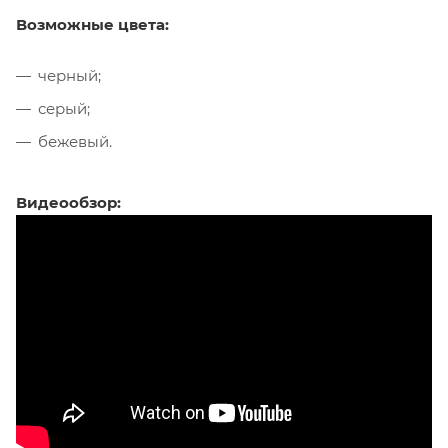
Возможные цвета:
черный;
серый;
бежевый.
Видеообзор: