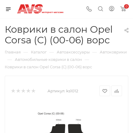
0
Коврики в салон Opel
Corsa (C) (00-06) ворс
—
—
—
Главная
Каталог
Автоаксессуары
Автоковрики
—
—
Автомобильные коврики в салон
Коврики в салон Opel Corsa (C) (00-06) ворс
Артикул:
ks1012