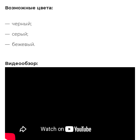
Возможные цвета:
черный;
серый;
бежевый.
Видеообзор: