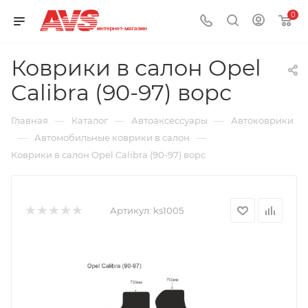
0
Коврики в салон Opel
Calibra (90-97) ворс
—
—
—
Главная
Каталог
Автоаксессуары
Автоковрики
—
—
Автомобильные коврики в салон
Коврики в салон Opel Calibra (90-97) ворс
Артикул:
ks1005