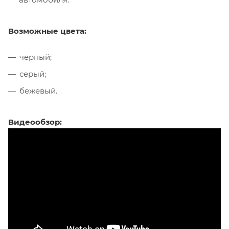
Возможные цвета:
черный;
серый;
бежевый.
Видеообзор: