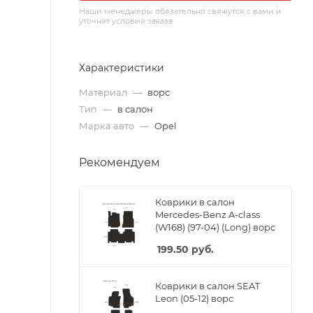
Наши менеджеры обязательно свяжутся с вами и
уточнят условия заказа
Характеристики
Материал
—
ворс
Тип
—
в салон
Марка авто
—
Opel
Рекомендуем
Коврики в салон
Mercedes-Benz A-class
(W168) (97-04) (Long) ворс
199.50
руб.
Коврики в салон SEAT
Leon (05-12) ворс