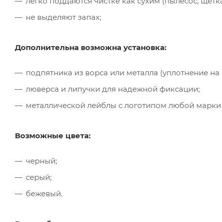
легко поддаются чистке как сухим (пылесос, щётк
не выделяют запах;
Дополнительна возможна установка:
подпятника из ворса или металла (уплотнение на
люверса и липучки для надежной фиксации;
металлической лейблы с логотипом любой марки
Возможные цвета:
черный;
серый;
бежевый.