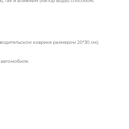
а), так и влажным (напор воды) способом;
 водительском коврике размером 20*30 см);
 автомобиля.