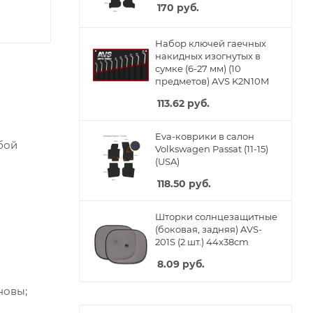
170
руб.
Набор ключей гаечных
накидных изогнутых в
сумке (6-27 мм) (10
предметов) AVS K2N10M
113.62
руб.
Eva-коврики в салон
бой
Volkswagen Passat (11-15)
(USA)
118.50
руб.
Шторки солнцезащитные
(боковая, задняя) AVS-
201S (2 шт.) 44x38cm
8.09
руб.
новы;