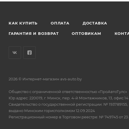
КАК КУПИТЬ
ОПЛАТА
ДОСТАВКА
ГАРАНТИЯ И ВОЗВРАТ
ОПТОВИКАМ
КОНТ
2026 © Интернет-магазин avs-auto.by
Общество с ограниченной ответственностью «ПроАвтоТулс»
Юр.адрес: 220019, г. Минск, пер. 4-й Монтажников, 13, офис 14
Свидетельство о государственной регистрации: № 193789155,
выдано Минским горисполкомом 12.09.2024
Регистрационный номер в Торговом реестре: № 749745 от 23.