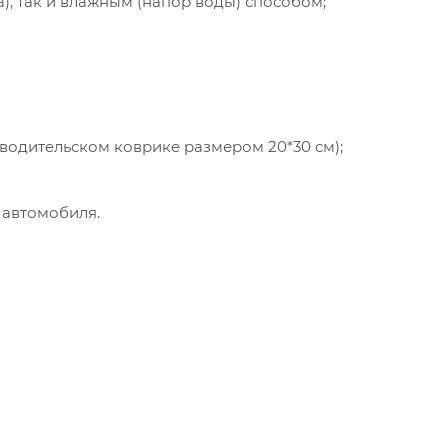
а), так и влажным (напор воды) способом;
 водительском коврике размером 20*30 см);
 автомобиля.