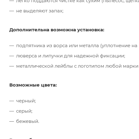
легко поддаются чистке как сухим (пылесос, щётк
не выделяют запах;
Дополнительна возможна установка:
подпятника из ворса или металла (уплотнение на
люверса и липучки для надежной фиксации;
металлической лейблы с логотипом любой марки
Возможные цвета:
черный;
серый;
бежевый.