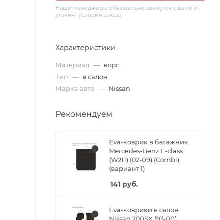
Наши менеджеры обязательно свяжутся с вами и
уточнят условия заказа
Характеристики
Материал
—
ворс
Тип
—
в салон
Марка авто
—
Nissan
Рекомендуем
Eva-коврик в багажник
Mercedes-Benz E-class
(W211) (02-09) (Combi)
(вариант 1)
141
руб.
Eva-коврики в салон
Nissan 200SX (93-00)