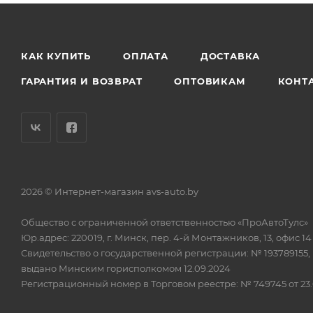
КАК КУПИТЬ
ОПЛАТА
ДОСТАВКА
ГАРАНТИЯ И ВОЗВРАТ
ОПТОВИКАМ
КОНТ
2026 © Интернет-магазин avs-auto.by
Общество с ограниченной ответственностью «ПроАвтоТулс»
Юр.адрес: 220019, г. Минск, пер. 4-й Монтажников, 13, офис 14
Свидетельство о государственной регистрации: № 193789155,
выдано Минским горисполкомом 12.09.2024
Регистрационный номер в Торговом реестре: № 749745 от 23.