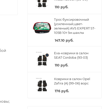
110
руб.
Трос буксировочный
(усиленный,цвет-
зеленый) AVS EXPERT ST-
105B 10т 5м.шаклы
147.10
руб.
бой
Eva-коврики в салон
SEAT Cordoba (93-03)
110
руб.
Коврики в салон Opel
Zafira (A) (99-06) ворс
176
руб.
новы;