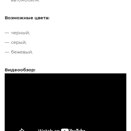
Возможные цвета:
черный;
серый;
бежевый.
Видеообзор: