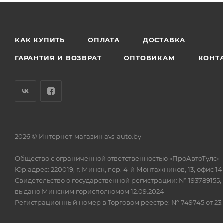
КАК КУПИТЬ
ОПЛАТА
ДОСТАВКА
ГАРАНТИЯ И ВОЗВРАТ
ОПТОВИКАМ
КОНТ
2026 © Интернет-магазин avs-auto.by
Общество с ограниченной ответственностью «ПроАвтоТулс»
Юр.адрес: 220019, г. Минск, пер. 4-й Монтажников, 13, офис 14
Свидетельство о государственной регистрации: № 193789155,
выдано Минским горисполкомом 12.09.2024
Регистрационный номер в Торговом реестре: № 749745 от 23.