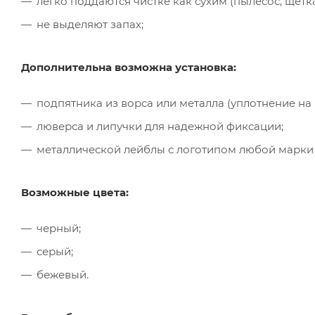
легко поддаются чистке как сухим (пылесос, щётк
не выделяют запах;
Дополнительна возможна установка:
подпятника из ворса или металла (уплотнение на
люверса и липучки для надежной фиксации;
металлической лейблы с логотипом любой марки
Возможные цвета:
черный;
серый;
бежевый.