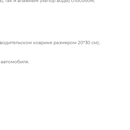
а), так и влажным (напор воды) способом;
 водительском коврике размером 20*30 см);
 автомобиля.