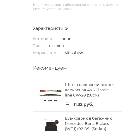
Наши менеджеры обязательно свяжутся с вами и
уточнят условия заказа
Характеристики
Материал
—
ворс
Тип
—
в салон
Марка авто
—
Mitsubishi
Рекомендуем
Щетка стеклоочистителя
каркасная AVS Classic
line CW-20 (50см)
11.32
руб.
Eva-коврик в багажник
Mercedes-Benz E-class
(W211) (02-09) (Sedan)