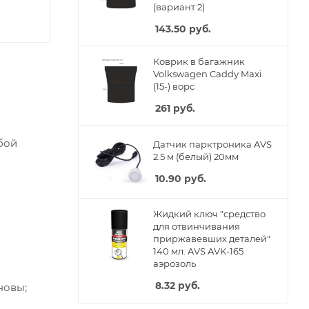
(вариант 2)
143.50
руб.
Коврик в багажник
Volkswagen Caddy Maxi
(15-) ворс
261
руб.
бой
Датчик парктроника AVS
2.5 м (белый) 20мм
10.90
руб.
Жидкий ключ "средство
для отвинчивания
приржавевших деталей"
140 мл. AVS AVK-165
аэрозоль
8.32
руб.
новы;