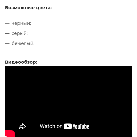
Возможные цвета:
черный;
серый;
бежевый.
Видеообзор: