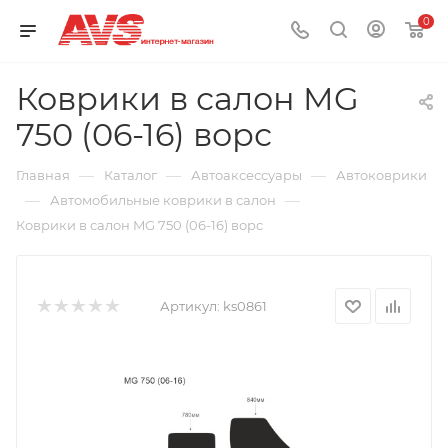
0
Коврики в салон MG
750 (06-16) ворс
—
—
—
Главная
Каталог
Автоаксессуары
Автоковрики
—
—
Автомобильные коврики в салон
Коврики в салон MG 750 (06-16) ворс
Артикул:
ks0861