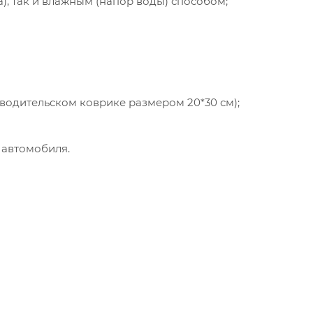
а), так и влажным (напор воды) способом;
 водительском коврике размером 20*30 см);
 автомобиля.