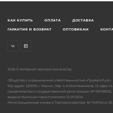
КАК КУПИТЬ
ОПЛАТА
ДОСТАВКА
ГАРАНТИЯ И ВОЗВРАТ
ОПТОВИКАМ
КОНТ
2026 © Интернет-магазин avs-auto.by
Общество с ограниченной ответственностью «ПроАвтоТулс»
Юр.адрес: 220019, г. Минск, пер. 4-й Монтажников, 13, офис 14
Свидетельство о государственной регистрации: № 193789155,
выдано Минским горисполкомом 12.09.2024
Регистрационный номер в Торговом реестре: № 749745 от 23.