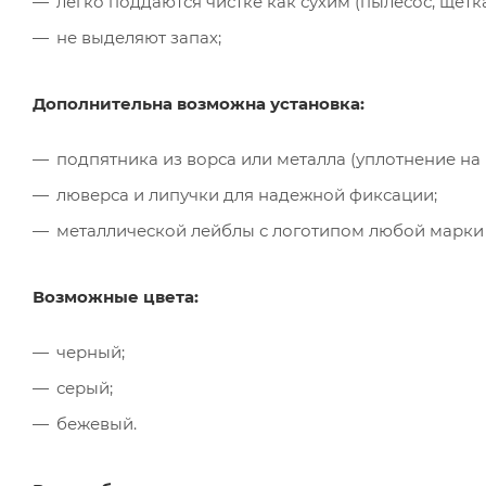
легко поддаются чистке как сухим (пылесос, щётк
не выделяют запах;
Дополнительна возможна установка:
подпятника из ворса или металла (уплотнение на
люверса и липучки для надежной фиксации;
металлической лейблы с логотипом любой марки
Возможные цвета:
черный;
серый;
бежевый.