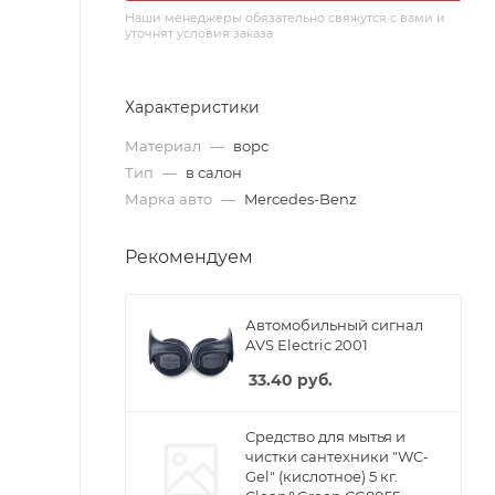
Наши менеджеры обязательно свяжутся с вами и
уточнят условия заказа
Характеристики
Материал
—
ворс
Тип
—
в салон
Марка авто
—
Mercedes-Benz
Рекомендуем
Автомобильный сигнал
AVS Electric 2001
33.40
руб.
Средство для мытья и
чистки сантехники "WC-
Gel" (кислотное) 5 кг.