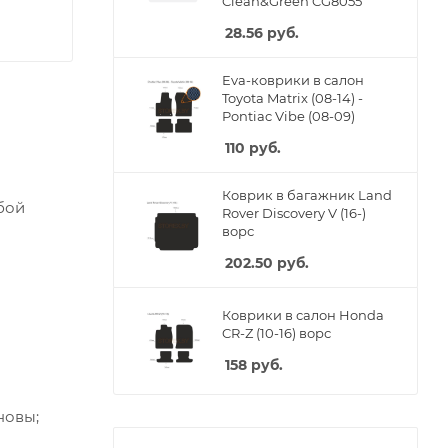
Clean&Green CG8055
28.56
руб.
Eva-коврики в салон
Toyota Matrix (08-14) -
Pontiac Vibe (08-09)
110
руб.
Коврик в багажник Land
бой
Rover Discovery V (16-)
ворс
202.50
руб.
Коврики в салон Honda
CR-Z (10-16) ворс
158
руб.
новы;