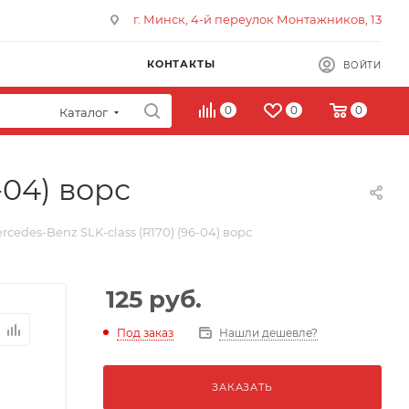
г. Минск, 4-й переулок Монтажников, 13
КОНТАКТЫ
ВОЙТИ
0
0
0
Каталог
-04) ворс
cedes-Benz SLK-class (R170) (96-04) ворс
125
руб.
Под заказ
Нашли дешевле?
ЗАКАЗАТЬ